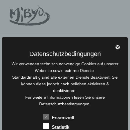
Zum
Inhalt
springen
Mibyo
BEITRÄGE
Datenschutzbedingungen
Wir verwenden technisch notwendige Cookies auf unserer
VERÖFFENTLICHT
1. JANUAR 2024
AM
Webseite sowie externe Dienste.
Wir machen eine Pause…
Standardmäßig sind alle externen Dienste deaktiviert. Sie
können diese jedoch nach belieben aktivieren &
… und kommen hoffentlich bald wieder.
deaktivieren.
Dann in einer neuen Location.
Für weitere Informationen lesen Sie unsere
Bis dahin vielen lieben Dank an all unsere treuen
Datenschutzbestimmungen.
Kunden.
Wir hoffen, Sie hatten genau soviel Spaß an Mibyo wie
Essenziell
wir.
Wir freuen uns darauf Sie alle bald wieder zu sehen.
Statistik